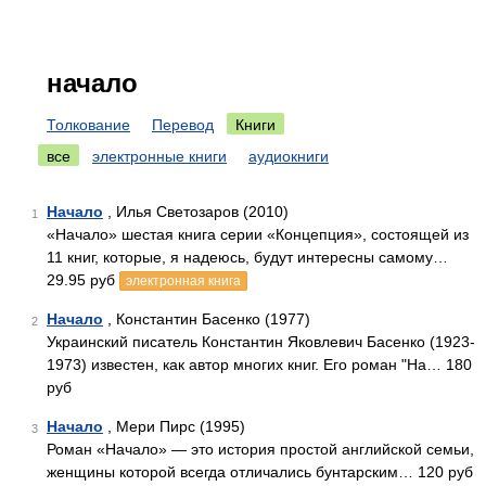
начало
Толкование
Перевод
Книги
все
электронные книги
аудиокниги
Начало
, Илья Светозаров (2010)
1
«Начало» шестая книга серии «Концепция», состоящей из
11 книг, которые, я надеюсь, будут интересны самому…
29.95 руб
электронная книга
Начало
, Константин Басенко (1977)
2
Украинский писатель Константин Яковлевич Басенко (1923-
1973) известен, как автор многих книг. Его роман "На… 180
руб
Начало
, Мери Пирс (1995)
3
Роман «Начало» — это история простой английской семьи,
женщины которой всегда отличались бунтарским… 120 руб