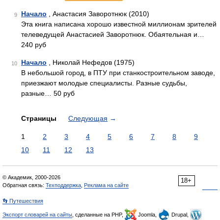
Начало
, Анастасия Заворотнюк (2010)
9
Эта книга написана хорошо известной миллионам зрителей
телеведущей Анастасией Заворотнюк. Обаятельная и…
240 руб
Начало
, Николай Нефедов (1975)
10
В небольшой город, в ПТУ при станкостроительном заводе,
приезжают молодые специалисты. Разные судьбы,
разные… 50 руб
Страницы
Следующая
→
1
2
3
4
5
6
7
8
9
10
11
12
13
© Академик, 2000-2026
18+
Обратная связь:
Техподдержка
,
Реклама на сайте
👣 Путешествия
Экспорт словарей на сайты
, сделанные на PHP,
Joomla,
Drupal,