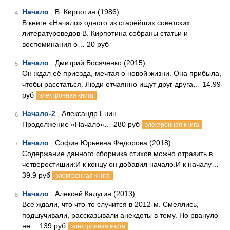
Начало
, В. Кирпотин (1986)
4
В книге «Начало» одного из старейших советских
литературоведов В. Кирпотина собраны статьи и
воспоминания о… 20 руб
Начало
, Дмитрий Босяченко (2015)
5
Он ждал её приезда, мечтая о новой жизни. Она прибыла,
чтобы расстаться. Люди отчаянно ищут друг друга… 14.99
руб
электронная книга
Начало-2
, Александр Енин
6
Продолжение «Начало»… 280 руб
электронная книга
Начало
, София Юрьевна Федорова (2018)
7
Содержание данного сборника стихов можно отразить в
четверостишии:И к концу он добавил начало.И к началу…
39.9 руб
электронная книга
Начало
, Алексей Калугин (2013)
8
Все ждали, что что-то случится в 2012-м. Смеялись,
подшучивали, рассказывали анекдоты в тему. Но рвануло
не… 139 руб
электронная книга